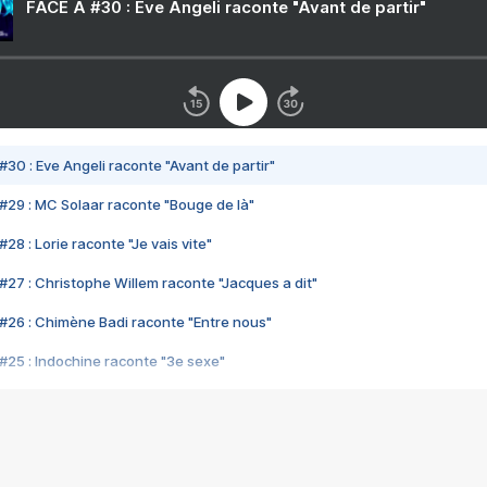
FACE A #30 : Eve Angeli raconte "Avant de partir"
#30 : Eve Angeli raconte "Avant de partir"
#29 : MC Solaar raconte "Bouge de là"
28 : Lorie raconte "Je vais vite"
#27 : Christophe Willem raconte "Jacques a dit"
#26 : Chimène Badi raconte "Entre nous"
#25 : Indochine raconte "3e sexe"
#24 : Zaho raconte "C'est chelou"
#23 : Patrick Bruel raconte "Au café des délices"
#22 : Kyo raconte "Le chemin"