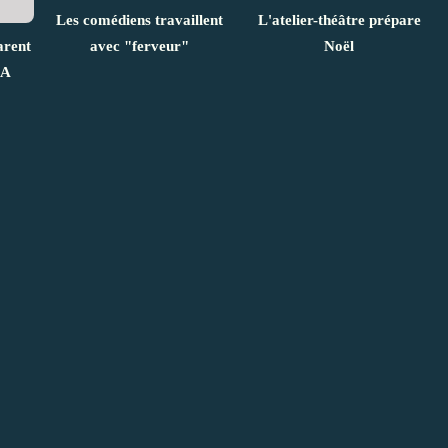
Les comédiens travaillent
L'atelier-théâtre prépare
arent
avec "ferveur"
Noël
LA