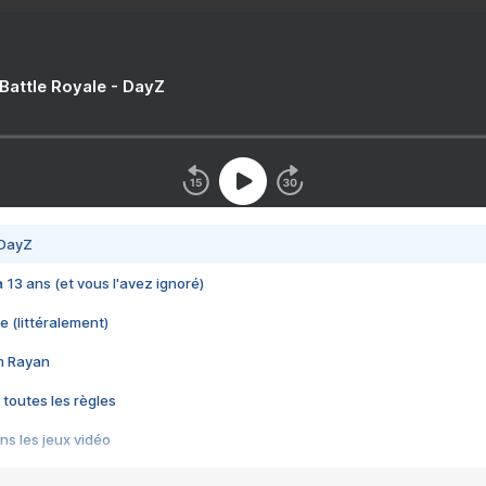
 Battle Royale - DayZ
 DayZ
 a 13 ans (et vous l'avez ignoré)
e (littéralement)
im Rayan
 toutes les règles
s les jeux vidéo
us choquant de Rockstar ? - Le scandale BULLY