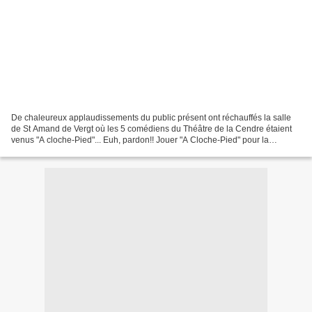
De chaleureux applaudissements du public présent ont réchauffés la salle
de St Amand de Vergt où les 5 comédiens du Théâtre de la Cendre étaient
venus "A cloche-Pied"... Euh, pardon!! Jouer "A Cloche-Pied" pour la
cinquième fois de la tournée. Le Bénéfice...