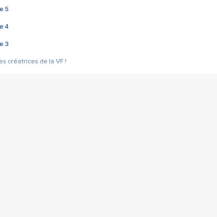
e 5
e 4
e 3
s créatrices de la VF !
e 2
e 1
e Mektoub My Love arrive enfin ! Rencontre avec Shaïn Boumedine et Sal
i : après Toni en famille
elle réalise le bouleversant Dites lui que je l'aime
ais ! Rencontre autour de Vie privée de Rebecca Zlotowski
 de Marguerite, Grave... Rencontre avec Ella Rumpf
 Les Rêveurs, un film intime sur la santé mentale