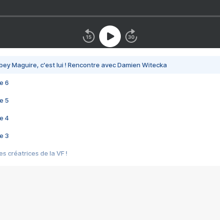
bey Maguire, c'est lui ! Rencontre avec Damien Witecka
e 6
e 5
e 4
e 3
s créatrices de la VF !
e 2
e 1
e Mektoub My Love arrive enfin ! Rencontre avec Shaïn Boumedine et Sal