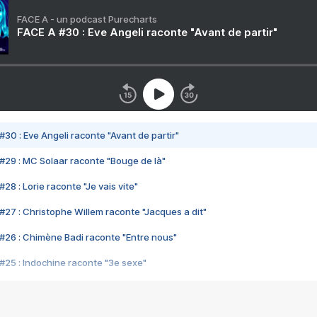
FACE A - un podcast Purecharts
FACE A #30 : Eve Angeli raconte "Avant de partir"
#30 : Eve Angeli raconte "Avant de partir"
#29 : MC Solaar raconte "Bouge de là"
28 : Lorie raconte "Je vais vite"
#27 : Christophe Willem raconte "Jacques a dit"
#26 : Chimène Badi raconte "Entre nous"
#25 : Indochine raconte "3e sexe"
#24 : Zaho raconte "C'est chelou"
#23 : Patrick Bruel raconte "Au café des délices"