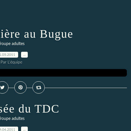
ière au Bugue
Troupe adultes
1.05.2011
…
Par L'équipe
sée du TDC
Troupe adultes
9.04.2011
…