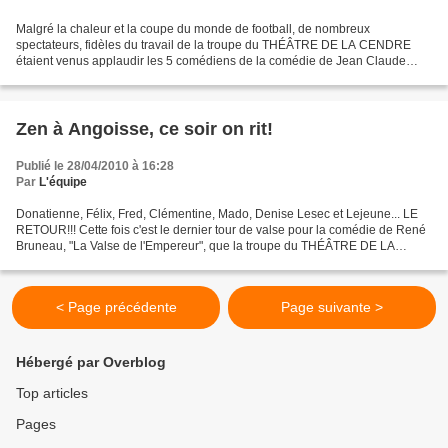
Malgré la chaleur et la coupe du monde de football, de nombreux
spectateurs, fidèles du travail de la troupe du THÉÂTRE DE LA CENDRE
étaient venus applaudir les 5 comédiens de la comédie de Jean Claude
Islert intitulée « Entre 15h et 15h30 ». Une heure...
Zen à Angoisse, ce soir on rit!
Publié le 28/04/2010 à 16:28
Par
L'équipe
Donatienne, Félix, Fred, Clémentine, Mado, Denise Lesec et Lejeune... LE
RETOUR!!! Cette fois c'est le dernier tour de valse pour la comédie de René
Bruneau, "La Valse de l'Empereur", que la troupe du THÉÂTRE DE LA
CENDRE donnera à Angoisse le 7 mai prochain...
< Page précédente
Page suivante >
Hébergé par Overblog
Top articles
Pages