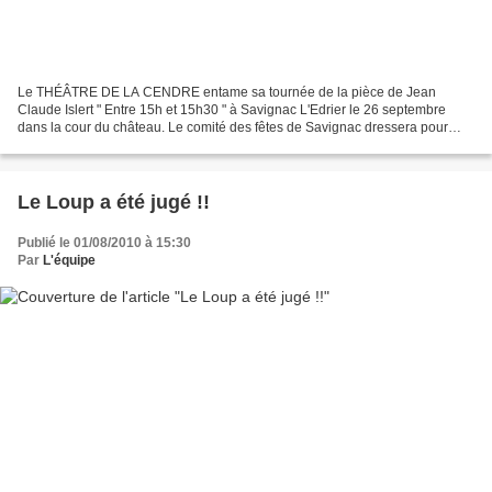
Le THÉÂTRE DE LA CENDRE entame sa tournée de la pièce de Jean
Claude Islert " Entre 15h et 15h30 " à Savignac L'Edrier le 26 septembre
dans la cour du château. Le comité des fêtes de Savignac dressera pour
l'occasion un grand chapiteau et la représentation...
Le Loup a été jugé !!
Publié le 01/08/2010 à 15:30
Par
L'équipe