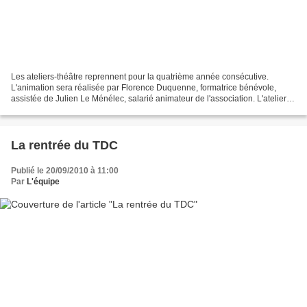
Les ateliers-théâtre reprennent pour la quatrième année consécutive.
L'animation sera réalisée par Florence Duquenne, formatrice bénévole,
assistée de Julien Le Ménélec, salarié animateur de l'association. L'atelier
des plus jeunes, entre 5 et 9 ans,...
La rentrée du TDC
Publié le 20/09/2010 à 11:00
Par
L'équipe