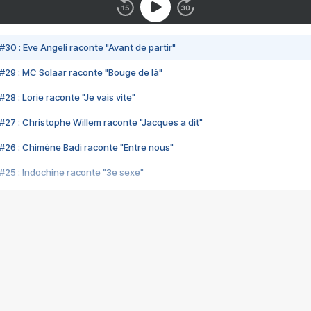
#30 : Eve Angeli raconte "Avant de partir"
#29 : MC Solaar raconte "Bouge de là"
28 : Lorie raconte "Je vais vite"
#27 : Christophe Willem raconte "Jacques a dit"
#26 : Chimène Badi raconte "Entre nous"
#25 : Indochine raconte "3e sexe"
#24 : Zaho raconte "C'est chelou"
#23 : Patrick Bruel raconte "Au café des délices"
#22 : Kyo raconte "Le chemin"
#21 : Nolwenn Leroy raconte "Cassé"
#20 : Patrick Hernandez raconte "Born to be alive"