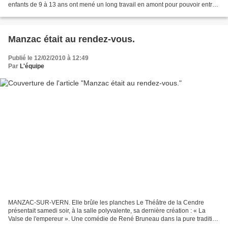
enfants de 9 à 13 ans ont mené un long travail en amont pour pouvoir entrer
dans la peau des juges, avocats,...
Manzac était au rendez-vous.
Publié le 12/02/2010 à 12:49
Par
L'équipe
MANZAC-SUR-VERN. Elle brûle les planches Le Théâtre de la Cendre
présentait samedi soir, à la salle polyvalente, sa dernière création : « La
Valse de l'empereur ». Une comédie de René Bruneau dans la pure tradition
du boulevard, avec des personnages au...