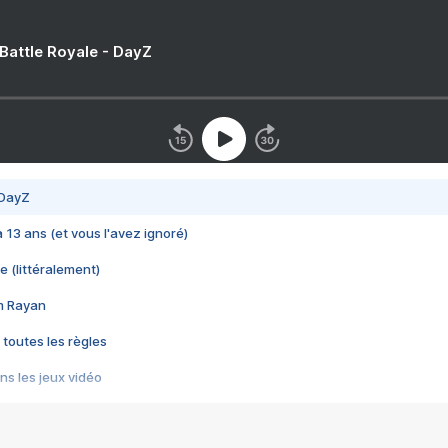
 Battle Royale - DayZ
 DayZ
 a 13 ans (et vous l'avez ignoré)
e (littéralement)
im Rayan
 toutes les règles
s les jeux vidéo
us choquant de Rockstar ? - Le scandale BULLY