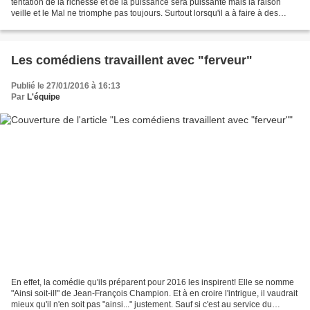
tentation de la richesse et de la puissance sera puissante mais la raison
veille et le Mal ne triomphe pas toujours. Surtout lorsqu'il a à faire à des
hallebardiers quelque peu...
Les comédiens travaillent avec "ferveur"
Publié le 27/01/2016 à 16:13
Par
L'équipe
En effet, la comédie qu'ils préparent pour 2016 les inspirent! Elle se nomme
"Ainsi soit-il!" de Jean-François Champion. Et à en croire l'intrigue, il vaudrait
mieux qu'il n'en soit pas "ainsi..." justement. Sauf si c'est au service du