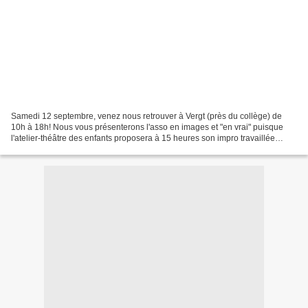
Samedi 12 septembre, venez nous retrouver à Vergt (près du collège) de
10h à 18h! Nous vous présenterons l'asso en images et "en vrai" puisque
l'atelier-théâtre des enfants proposera à 15 heures son impro travaillée
"Rouge" et la troupe interprètera à...