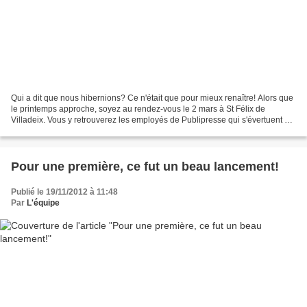
Qui a dit que nous hibernions? Ce n'était que pour mieux renaître! Alors que
le printemps approche, soyez au rendez-vous le 2 mars à St Félix de
Villadeix. Vous y retrouverez les employés de Publipresse qui s'évertuent à
trouver la recette du Bonheur...
Pour une première, ce fut un beau lancement!
Publié le 19/11/2012 à 11:48
Par
L'équipe