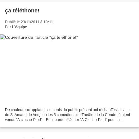
ça téléthone!
Publié le 23/11/2011 à 10:11
Par
L'équipe
De chaleureux applaudissements du public présent ont réchauffés la salle
de St Amand de Vergt où les 5 comédiens du Théâtre de la Cendre étaient
venus "A cloche-Pied"... Euh, pardon!! Jouer "A Cloche-Pied" pour la
cinquième fois de la tournée. Le Bénéfice...