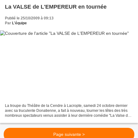
La VALSE de L'EMPEREUR en tournée
Publié le 25/10/2009 à 09:13
Par
L'équipe
La troupe du Théâtre de la Cendre à Lacropte, samedi 24 octobre dernier
avec sa truculente Donatienne, a fait à nouveau, tourner les têtes des très
nombreux spectateurs venus assister à leur dernière comédie "La Valse de
l'Empereur"! Que de d'éclats de...
Page suivante >